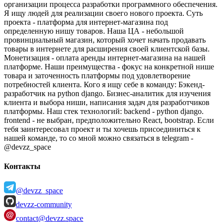
организации процесса разработки программного обеспечения.
Я ищу людей для реализации своего нового проекта. Суть
проекта - платформа для интернет-магазина под
определенную нишу товаров.
Наша ЦА - небольшой
провинциальный магазин, который хочет начать продавать
товары в интернете для расширения своей клиентской базы.
Монетизация - оплата аренды интернет-магазина на нашей
платформе.
Наши преимущества - фокус на конкретной нише
товара и заточенность платформы под удовлетворение
потребностей клиента.
Кого я ищу себе в команду:
Бэкенд-
разработчик на python django.
Бизнес-аналитик для изучения
клиента и выбора ниши, написания задач для разработчиков
платформы.
Наш стек технологий:
backend - python django.
frontend - не выбран, предположительно React, bootstrap.
Если
тебя заинтересовал проект и ты хочешь присоединиться к
нашей команде, то со мной можно связаться в
telegram -
@devzz_space
Контакты
@devzz_space
devzz-community
contact@devzz.space