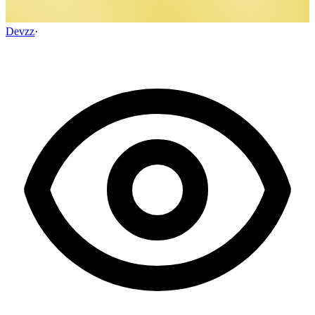
Devzz
·