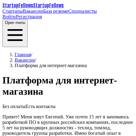
StartupFellows
StartupFellows
Стартапы
Вакансии
База резюме
Специалисты
Войти
Регистрация
Open menu
Главная
/
Вакансии
/
Платформа для интернет-магазина
Платформа для интернет-
магазина
Без оплаты
Есть контакты
Привет! Меня зовут Евгений. Уже почти 15 лет я занимаюсь
разработкой ПО в крупных российских компаниях,
последние
5 лет на руководящих должностях - техлид, тимлид,
руководитель группы разработки.
Имею богатый опыт в