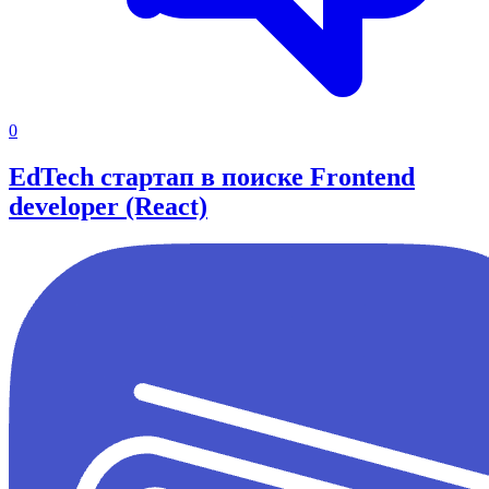
0
EdTech стартап в поиске Frontend
developer (React)