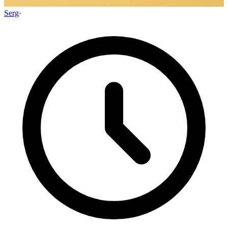
Serg
·