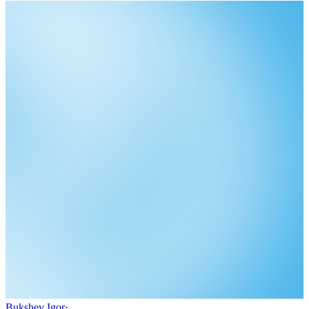
Bukshev Igor
·