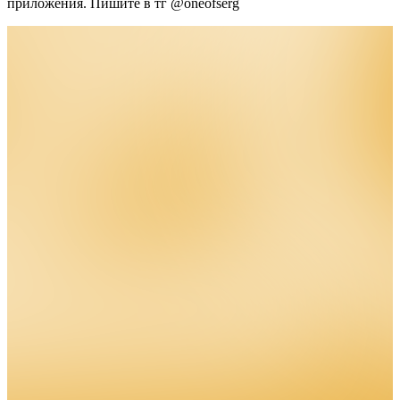
приложения.
Пишите в тг @oneofserg