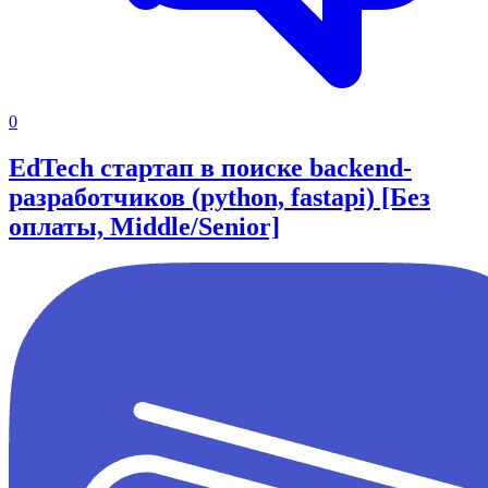
0
EdTech стартап в поиске backend-
разработчиков (python, fastapi) [Без
оплаты, Middle/Senior]