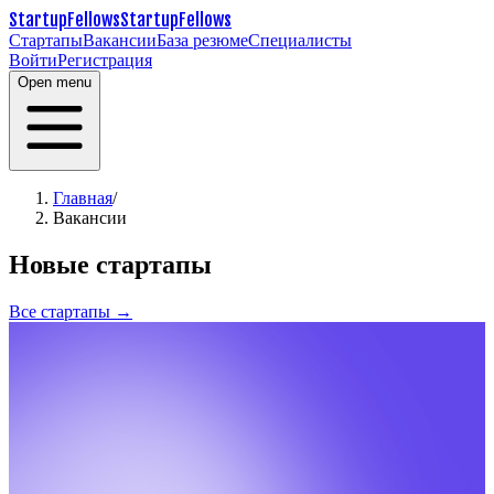
StartupFellows
StartupFellows
Стартапы
Вакансии
База резюме
Специалисты
Войти
Регистрация
Open menu
Главная
/
Вакансии
Новые стартапы
Все стартапы →