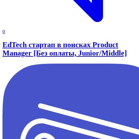
0
EdTech стартап в поисках Product
Manager [Без оплаты, Junior/Middle]