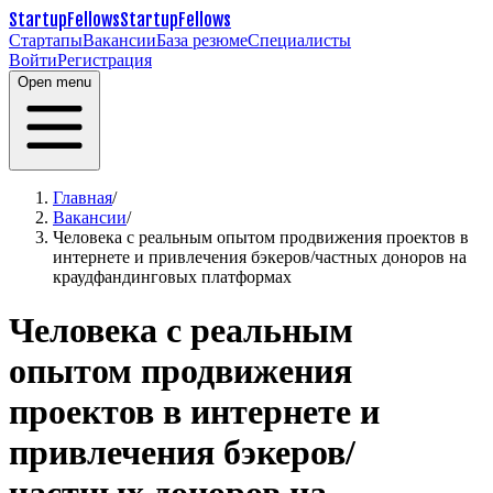
StartupFellows
StartupFellows
Стартапы
Вакансии
База резюме
Специалисты
Войти
Регистрация
Open menu
Главная
/
Вакансии
/
Человека с реальным опытом продвижения проектов в
интернете и привлечения бэкеров/частных доноров на
краудфандинговых платформах
Человека с реальным
опытом продвижения
проектов в интернете и
привлечения бэкеров/