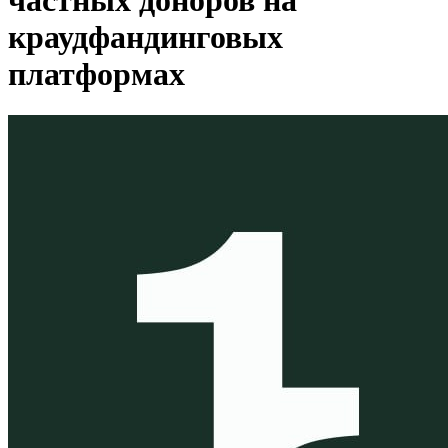
частных доноров на
краудфандинговых
платформах