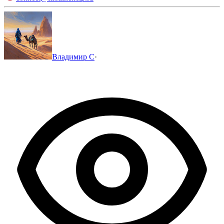
Владимир С
·