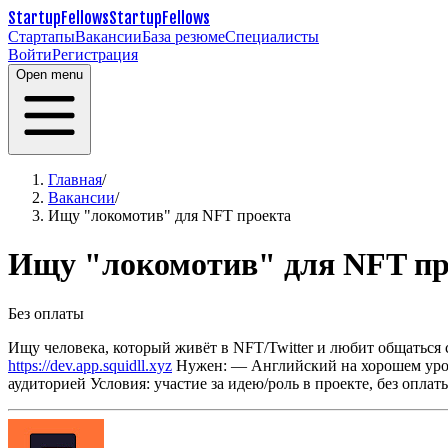
StartupFellows
StartupFellows
Стартапы
Вакансии
База резюме
Специалисты
Войти
Регистрация
Open menu
Главная
/
Вакансии
/
Ищу "локомотив" для NFT проекта
Ищу "локомотив" для NFT пр
Без оплаты
Ищу человека, который живёт в NFT/Twitter и любит общаться
https://dev.app.squidll.xyz
Нужен:
— Английский на хорошем ур
аудиторией
Условия: участие за идею/роль в проекте, без оплаты