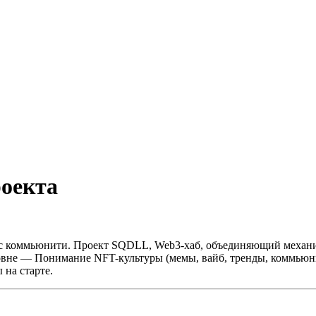
оекта
 с коммьюнити.
Проект SQDLL, Web3-хаб, объединяющий механики
овне
— Понимание NFT-культуры (мемы, вайб, тренды, коммьюн
 на старте.