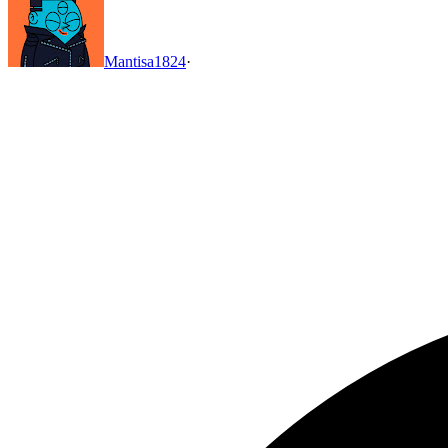
Mantisa1824
·