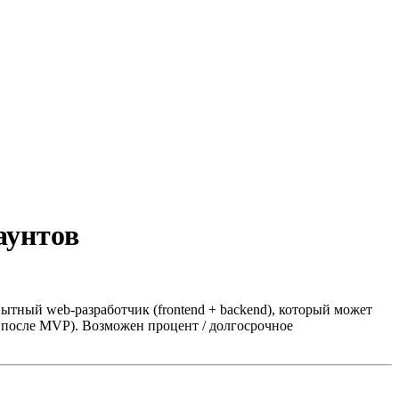
аунтов
ытный web-разработчик (frontend + backend), который может
 после MVP). Возможен процент / долгосрочное