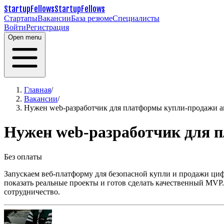
StartupFellows
StartupFellows
Стартапы
Вакансии
База резюме
Специалисты
Войти
Регистрация
Open menu
Главная
/
Вакансии
/
Нужен web-разработчик для платформы купли-продажи а
Нужен web-разработчик для 
Без оплаты
Запускаем веб-платформу для безопасной купли и продажи циф
показать реальные проекты и готов сделать качественный MVP.
сотрудничество.