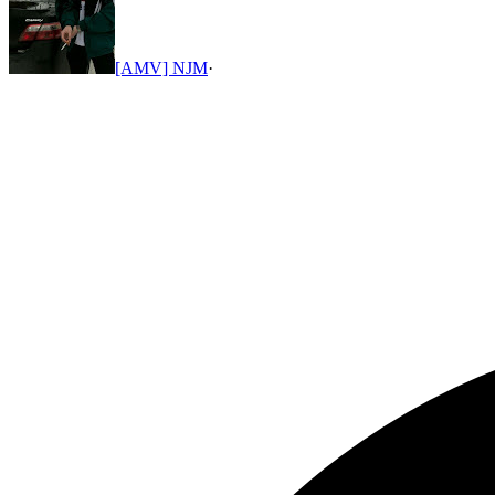
[AMV] NJM
·