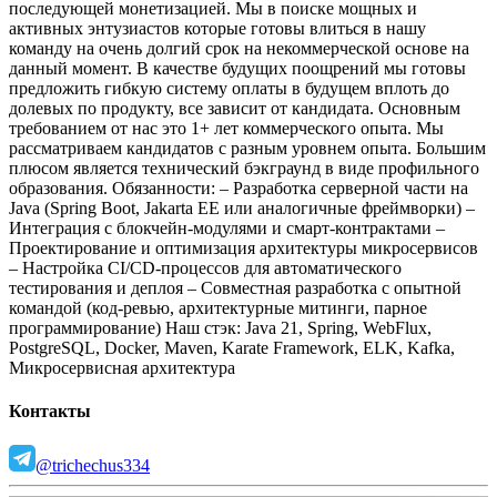
последующей монетизацией.
Мы в поиске мощных и
активных энтузиастов которые готовы влиться в нашу
команду на очень долгий срок на некоммерческой основе на
данный момент.
В качестве будущих поощрений мы готовы
предложить гибкую систему оплаты в будущем вплоть до
долевых по продукту, все зависит от кандидата.
Основным
требованием от нас это 1+ лет коммерческого опыта. Мы
рассматриваем кандидатов с разным уровнем опыта. Большим
плюсом является технический бэкграунд в виде профильного
образования.
Обязанности:
– Разработка серверной части на
Java (Spring Boot, Jakarta EE или аналогичные фреймворки)
–
Интеграция с блокчейн-модулями и смарт-контрактами
–
Проектирование и оптимизация архитектуры микросервисов
– Настройка CI/CD-процессов для автоматического
тестирования и деплоя
– Совместная разработка с опытной
командой (код-ревью, архитектурные митинги, парное
программирование)
Наш стэк:
Java 21, Spring, WebFlux,
PostgreSQL, Docker, Maven, Karate Framework, ELK, Kafka,
Микросервисная архитектура
Контакты
@trichechus334