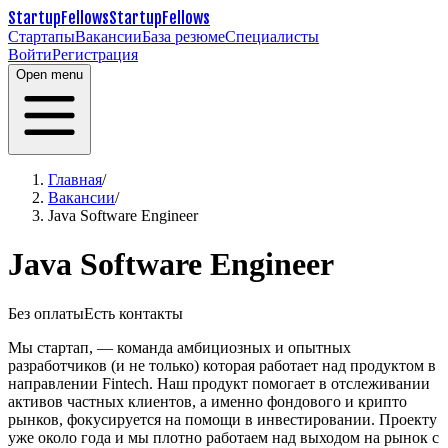
StartupFellows
StartupFellows
Стартапы
Вакансии
База резюме
Специалисты
Войти
Регистрация
Open menu
Главная
/
Вакансии
/
Java Software Engineer
Java Software Engineer
Без оплаты
Есть контакты
Мы стартап, — команда амбициозных и опытных
разработчиков (и не только) которая работает над продуктом в
направлении Fintech.
Наш продукт помогает в отслеживании
активов частных клиентов, а именно фондового и крипто
рынков, фокусируется на помощи в инвестировании.
Проекту
уже около года и мы плотно работаем над выходом на рынок с