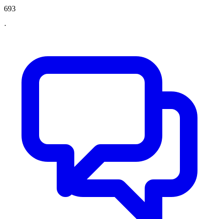
693
·