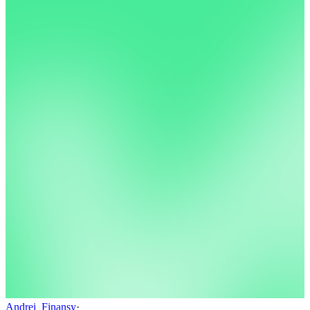
Andrei_Finansy
·