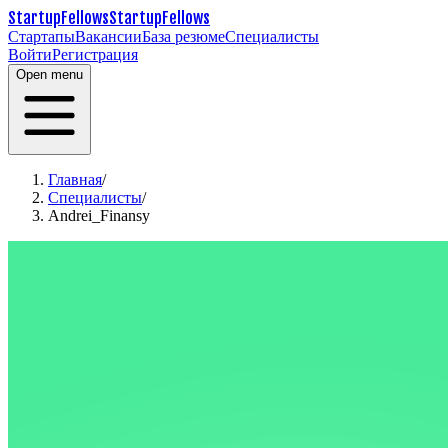
StartupFellows
StartupFellows
Стартапы
Вакансии
База резюме
Специалисты
Войти
Регистрация
Open menu
Главная
/
Специалисты
/
Andrei_Finansy