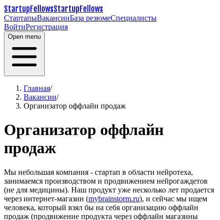
StartupFellows
StartupFellows
Стартапы
Вакансии
База резюме
Специалисты
Войти
Регистрация
Open menu
Главная
/
Вакансии
/
Организатор оффлайн продаж
Организатор оффлайн
продаж
Мы небольшая компания - стартап в области нейротеха,
занимаемся производством и продвижением нейрогаждетов
(не для медицины). Наш продукт уже несколько лет продается
через интернет-магазин (
mybrainstorm.ru
), и сейчас мы ищем
человека, который взял бы на себя организацию оффлайн
продаж (продвижение продукта через оффлайн магазины