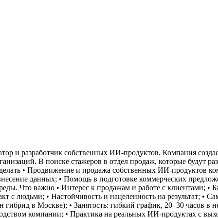
атор и разработчик собственных ИИ-продуктов. Компания создае
рганизаций.
В поиске стажеров в отдел продаж, которые будут ра
делать
• Продвижение и продажа собственных ИИ-продуктов ко
внесение данных;
• Помощь в подготовке коммерческих предлож
реды.
Что важно
• Интерес к продажам и работе с клиентами;
• Б
акт с людьми;
• Настойчивость и нацеленность на результат;
• Са
н гибрид в Москве);
• Занятость: гибкий график, 20–30 часов в 
водством компании;
• Практика на реальных ИИ-продуктах с вых