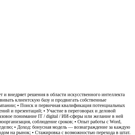
т и внедряет решения в области искусственного интеллекта
звивать клиентскую базу и продвигать собственные
мпании;
• Поиск и первичная квалификация потенциальных
ений и презентаций;
• Участие в переговорах и деловой
азовое понимание IT / digital / ИИ-сферы или желание в ней
моорганизация, соблюдение сроков;
• Опыт работы с Word,
неделю;
• Доход: бонусная модель — вознаграждение за каждую
одом на рынок;
• Стажировка с возможностью перехода в штат.