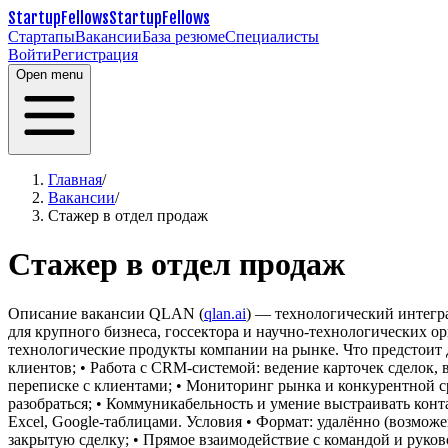
StartupFellows
StartupFellows
Стартапы
Вакансии
База резюме
Специалисты
Войти
Регистрация
Open menu
Главная
/
Вакансии
/
Стажер в отдел продаж
Стажер в отдел продаж
Описание вакансии
QLAN (
qlan.ai
) — технологический интегр
для крупного бизнеса, госсектора и научно-технологических о
технологические продукты компании на рынке.
Что предстоит 
клиентов;
• Работа с CRM-системой: ведение карточек сделок, 
переписке с клиентами;
• Мониторинг рынка и конкурентной с
разобраться;
• Коммуникабельность и умение выстраивать конт
Excel, Google-таблицами.
Условия
• Формат: удалённо (возможе
закрытую сделку;
• Прямое взаимодействие с командой и руко