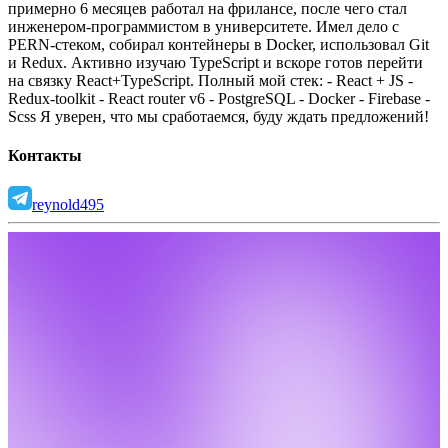
примерно 6 месяцев работал на фрилансе, после чего стал
инженером-программистом в университете.
Имел дело с
PERN-стеком, собирал контейнеры в Docker, использовал Git
и Redux.
Активно изучаю TypeScript и вскоре готов перейти
на связку React+TypeScript.
Полный мой стек:
- React + JS
-
Redux-toolkit
- React router v6
- PostgreSQL
- Docker
- Firebase
-
Scss
Я уверен, что мы сработаемся, буду ждать предложений!
Контакты
reynold495