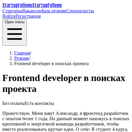
StartupFellows
StartupFellows
Стартапы
Вакансии
База резюме
Специалисты
Войти
Регистрация
Open menu
Главная
/
Резюме
/
Frontend developer в поисках проекта
Frontend developer в поисках
проекта
Без оплаты
Есть контакты
Приветствую.
Меня зовут Александр, я фронтенд разработчик
с опытом более 1 года.
На данный момент нахожусь в поисках
креативной и энергичной команды разработчиков, чтобы
вместе реализовывать крутые идеи.
О себе:
Я студент 4 курса,