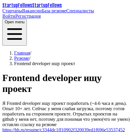
StartupFellows
StartupFellows
Стартапы
Вакансии
База резюме
Специалисты
Войти
Регистрация
Open menu
Главная
/
Резюме
/
Frontend developer ищу проект
Frontend developer ищу
проект
Я Fronted developer ищу проект поработать (~4-6 часа в день).
Опыт 10+ лет.
Сейчас у меня слабая загрузка, поэтому готов
поработать на стороннем проекте.
Отрытых проектов на
github у меня нет, поэтому для понимая что умею(что не умею)
оставлю ссылку на резюме
https://hh.ru/resume/c3344dc1ff10902f320039ed1f696e53537452