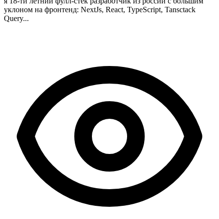
я 18-ти летний фулл-стек разработчик из россии с большим
уклоном на фронтенд: NextJs, React, TypeScript, Tansctack
Query...