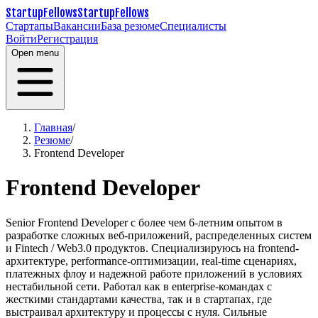
StartupFellows
StartupFellows
Стартапы
Вакансии
База резюме
Специалисты
Войти
Регистрация
Open menu
Главная
/
Резюме
/
Frontend Developer
Frontend Developer
Senior Frontend Developer с более чем 6-летним опытом в
разработке сложных веб-приложений, распределенных систем
и Fintech / Web3.0 продуктов. Специализируюсь на frontend-
архитектуре, performance-оптимизации, real-time сценариях,
платежных флоу и надежной работе приложений в условиях
нестабильной сети. Работал как в enterprise-командах с
жесткими стандартами качества, так и в стартапах, где
выстраивал архитектуру и процессы с нуля. Сильные