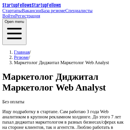
StartupFellows
StartupFellows
Стартапы
Вакансии
База резюме
Специалисты
Войти
Регистрация
Open menu
Главная
/
Резюме
/
Маркетолог Диджитал Маркетолог Web Analyst
Маркетолог Диджитал
Маркетолог Web Analyst
Без оплаты
Ищу подработку в стартапе. Сам работаю 3 года Web
аналитиком в крупном рекламном холдинге.
До этого 7 лет
пахал диджитал маркетологом в разных бизнесах/сферах как
на стороне клиентов, так и агентств.
Люблю работать в