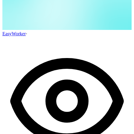
EasyWorker
·