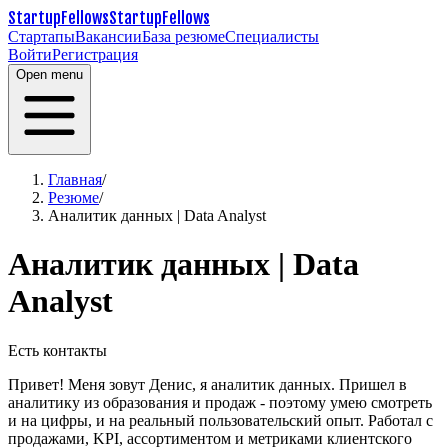
StartupFellows
StartupFellows
Стартапы
Вакансии
База резюме
Специалисты
Войти
Регистрация
Open menu
Главная
/
Резюме
/
Аналитик данных | Data Analyst
Аналитик данных | Data
Analyst
Есть контакты
Привет! Меня зовут Денис, я аналитик данных. Пришел в
аналитику из образования и продаж - поэтому умею смотреть
и на цифры, и на реальный пользовательский опыт.
Работал с
продажами, KPI, ассортиментом и метриками клиентского