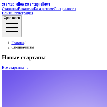
StartupFellows
StartupFellows
Стартапы
Вакансии
База резюме
Специалисты
Войти
Регистрация
Open menu
Главная
/
Специалисты
Новые стартапы
Все стартапы →