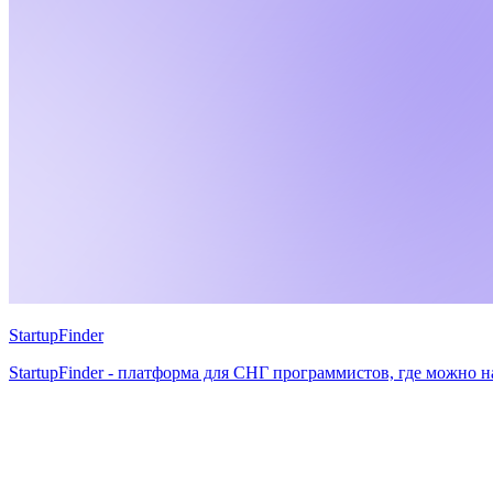
StartupFinder
StartupFinder - платформа для СНГ программистов, где можно 