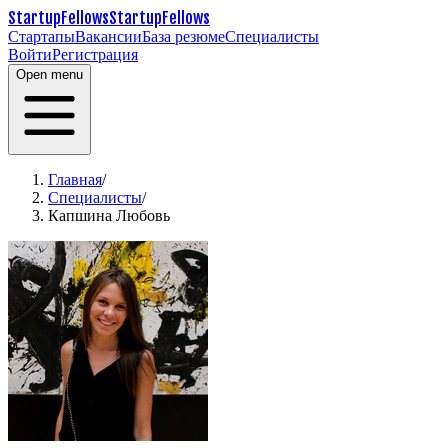
StartupFellows
StartupFellows
Стартапы
Вакансии
База резюме
Специалисты
Войти
Регистрация
Open menu
Главная
/
Специалисты
/
Капшина Любовь