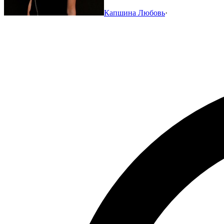
Капшина Любовь
·