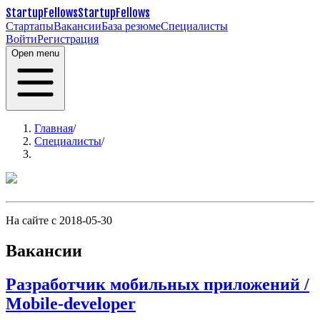
StartupFellows
StartupFellows
Стартапы
Вакансии
База резюме
Специалисты
Войти
Регистрация
Open menu
Главная
/
Специалисты
/
На сайте с 2018-05-30
Вакансии
Разработчик мобильных приложений /
Mobile-developer