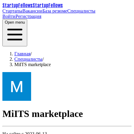
StartupFellows
StartupFellows
Стартапы
Вакансии
База резюме
Специалисты
Войти
Регистрация
Open menu
Главная
/
Специалисты
/
MiITS marketplace
MiITS marketplace
На сайте с 2023-06-13