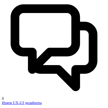
0
Ищем UX-UI дизайнера