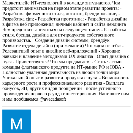
Маркетплейс ИТ-технологий в команду энтузиастов.
Чем
предстоит заниматься на первом этапе развития проекта:
-
Разработка фирменного стиля, логотип, брендирование;
-
Разработка cjm;
- Разработка прототипа;
- Разработка дизайна
в фигма веб-приложения, личный кабинет и сайта-лендинга
Чем предстоит заниматься на следующем этапе:
- Разработка
стиля, бренда, дизайна для ит-продуктов собственного
производства.
- Создание дизайн-системы, брендбук
-
Развитие отдела дизайна (при желании)
Что ждем от тебя:
-
Релевантный опыт в дизайне веб-приложений
- Хорошие
навыки и владение методиками UX-анализа
- Опыт дизайна с
нуля - Приветствуется!
Что мы предлагаем:
- Стать частью
команды флагманского продукта на ИТ-рынке РФ и ЮВА
-
Полностью удаленная деятельность из любой точки мира
-
Уникальный опыт в развитии продукта с нуля.
- Возможность
карьерного роста и профессионального развития
- Выплата
бонусов, ЗП, других видов поощрений - после успешного
прохождения первого раунда инвестирования.
Напишите нам
и мы пообщаемся @avacadasoft