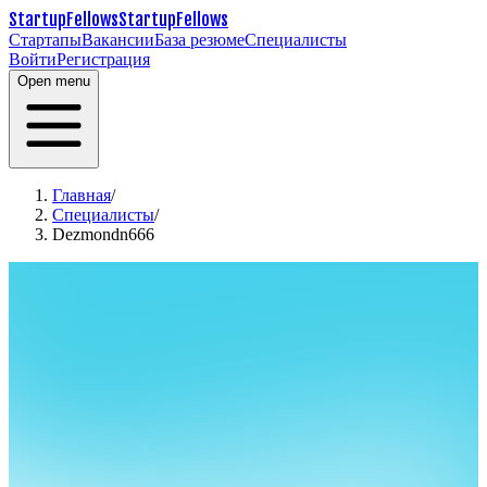
StartupFellows
StartupFellows
Стартапы
Вакансии
База резюме
Специалисты
Войти
Регистрация
Open menu
Главная
/
Специалисты
/
Dezmondn666