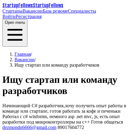
StartupFellows
StartupFellows
Стартапы
Вакансии
База резюме
Специалисты
Войти
Регистрация
Open menu
Главная
/
Вакансии
/
Ищу стартап или команду разработчиков
Ищу стартап или команду
разработчиков
Начинающий C# разработчик,хочу получить опыт работы в
команде или стартапе, готов работать за кофе и печеньки
Работал с c# winforms, немного asp .net mvc, js, есть опыт
разработки под микроконтроллеры на c++
Готов общаться
dezmondn6666@gmail.com
89017604772