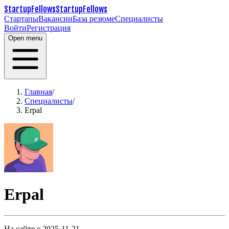
StartupFellows
StartupFellows
Стартапы
Вакансии
База резюме
Специалисты
Войти
Регистрация
Open menu
Главная
/
Специалисты
/
Erpal
Erpal
На сайте с 2025-11-21