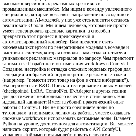
высококонверсионных рекламных креативов в
промышленных масштабах. Мы ищем в команду увлеченного
специалиста, который возглавит направление по созданию и
автоматизации AI-моделей.
у нас уже етсь клиенты осталось
реализовать
О роли:
Мы ищем человека, который не просто
умеет генерировать красивые картинки, а способен
превратить этот процесс в предсказуемый и
автоматизированный конвейер. Вам предстоит стать
ключевым экспертом по генеративным моделям в команде и
выстроить систему, которая позволит нам создавать тысячи
уникальных рекламных материалов по запросу.
Чем предстоит
заниматься:
Разработка и оптимизация workflows в ComfyUI:
Создание, настройка и отладка сложных нодовых графов для
генерации изображений под конкретные рекламные задачи
(например, "помести этот товар на фон в стиле киберпанк").
Эксперименты и R&D: Поиск и тестирование новых моделей
(checkpoints), LoRA, ControlNet, IP-Adapter и других техник
для достижения необходимого качества и стиля видео.
Наш
идеальный кандидат:
Имеет глубокий практический опыт
работы с ComfyUI. Вы не просто соединяете ноды по
туториалам, а понимаете логику их работы, умеете создавать
сложные workflows и использовать кастомные ноды.
Владеет
Python на уровне, достаточном для автоматизации. Вы можете
написать скрипт, который будет работать с API ComfyUI,
управлять файлами и взаимодействовать с другими