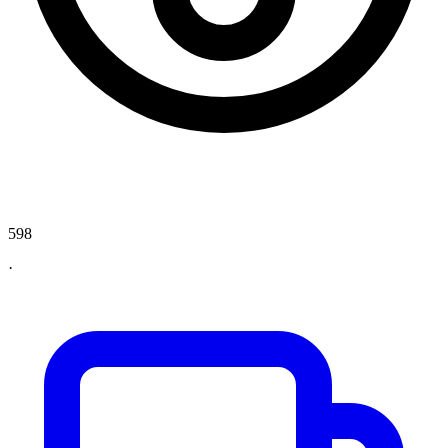
598
·