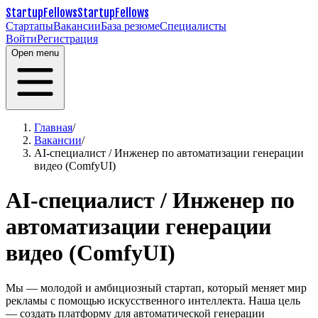
StartupFellows
StartupFellows
Стартапы
Вакансии
База резюме
Специалисты
Войти
Регистрация
Open menu
Главная
/
Вакансии
/
AI-специалист / Инженер по автоматизации генерации
видео (ComfyUI)
AI-специалист / Инженер по
автоматизации генерации
видео (ComfyUI)
Мы — молодой и амбициозный стартап, который меняет мир
рекламы с помощью искусственного интеллекта. Наша цель
— создать платформу для автоматической генерации