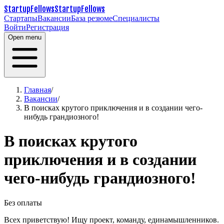
StartupFellows
StartupFellows
Стартапы
Вакансии
База резюме
Специалисты
Войти
Регистрация
Open menu
Главная
/
Вакансии
/
В поисках крутого приключения и в создании чего-
нибудь грандиозного!
В поисках крутого
приключения и в создании
чего-нибудь грандиозного!
Без оплаты
Всех приветствую! Ищу проект, команду, единамышленников.