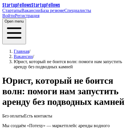
StartupFellows
StartupFellows
Стартапы
Вакансии
База резюме
Специалисты
Войти
Регистрация
Open menu
Главная
/
Вакансии
/
Юрист, который не боится волн: помоги нам запустить
аренду без подводных камней
Юрист, который не боится
волн: помоги нам запустить
аренду без подводных камней
Без оплаты
Есть контакты
Мы создаём «Потеху» — маркетплейс аренды водного