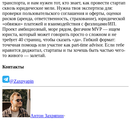
транспорта, и нам нужен тот, кто знает, как провести стартап
сквозь юридические мели.
Нужна твоя экспертиза для:
проверки пользовательского соглашения и оферты,
оценки
рисков (аренда, ответственность, страхование),
юридической
«обвязки» платежей и взаимодействия с физлицами/ИП.
Проект амбициозный, море рядом, фигачим MVP — ищем
юриста, который может говорить просто о сложном и не
требует 40 страниц, чтобы сказать «да».
Гибкий формат:
точечная помощь или участие как part-time advisor.
Если тебе
нравится диджитал, стартапы и ты хочешь быть частью чего-
то живого — залетай.
Контакты
@Zaxpyapin
Антон Захряпин
·