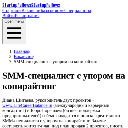
StartupFellows
StartupFellows
Стартапы
Вакансии
База резюме
Специалисты
Войти
Регистрация
Open menu
Главная
/
Вакансии
/
SMM-специалист с упором на копирайтинг
SMM-специалист с упором на
копирайтинг
Диана Шигаева, руководитель двух проектов -
www.LifeCareerBalance.ru
(международный карьерный
консалтинг) и БюроПорешаем (бизнес-поддержка
предпринимателей) сейчас находится в поиске креативного
SMM-специалиста с упором на копирайтинг.
Задачи:
составлять контент-план под план продаж 2 проектов, писать