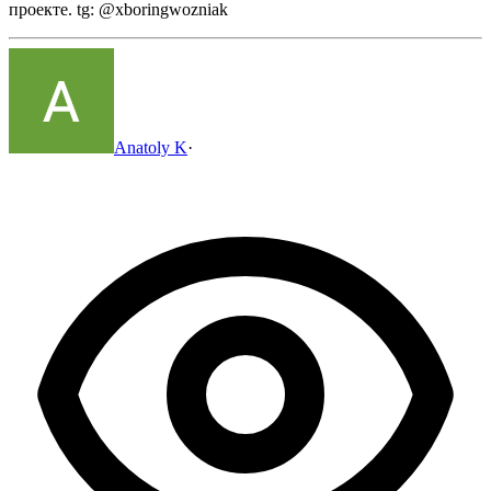
проекте.
tg: @xboringwozniak
Anatoly K
·