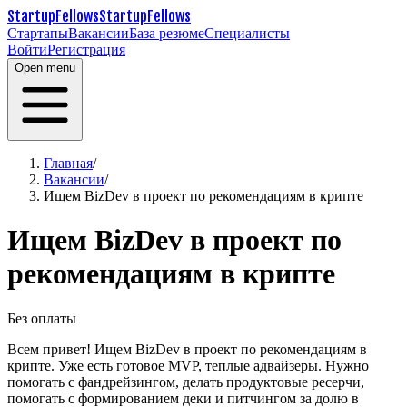
StartupFellows
StartupFellows
Стартапы
Вакансии
База резюме
Специалисты
Войти
Регистрация
Open menu
Главная
/
Вакансии
/
Ищем BizDev в проект по рекомендациям в крипте
Ищем BizDev в проект по
рекомендациям в крипте
Без оплаты
Всем привет! Ищем BizDev в проект по рекомендациям в
крипте. Уже есть готовое MVP, теплые адвайзеры. Нужно
помогать с фандрейзингом, делать продуктовые ресерчи,
помогать с формированием деки и питчингом за долю в