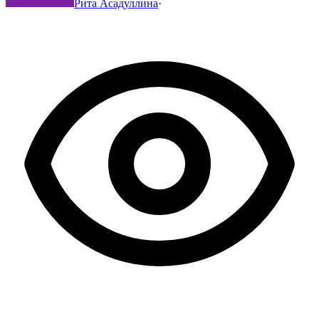
Рита Асадуллина
·