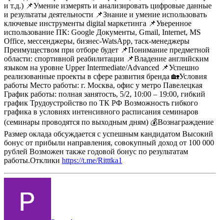
и т.д.)
📌Умение измерять и анализировать цифровые данные
и результаты деятельности
📌Знание и умение использовать
ключевые инструменты digital маркетинга
📌Уверенное
использование ПК: Google Документы, Gmail, Internet, MS
Office, мессенджеры, бизнес-WatsApp, таск-менеджеры
Преимуществом при отборе будет
📌Понимание предметной
области: спортивной реабилитации
📌Владение английским
языком на уровне Upper Intermediate/Advanced
📌Успешно
реализованные проекты в сфере развития бренда
🏡Условия
работы
Место работы: г. Москва, офис у метро Павелецкая
График работы: полная занятость, 5/2, 10:00 – 19:00, гибкий
график
Трудоустройство по ТК РФ
Возможность гибкого
графика в условиях интенсивного расписания семинаров
(семинары проводятся по выходным дням)
💰Вознаграждение
Размер оклада обсуждается с успешным кандидатом
Высокий
бонус от прибыли направления, совокупный доход от 100 000
рублей
Возможен также годовой бонус по результатам
работы.Отклики
https://t.me/Ritttka1