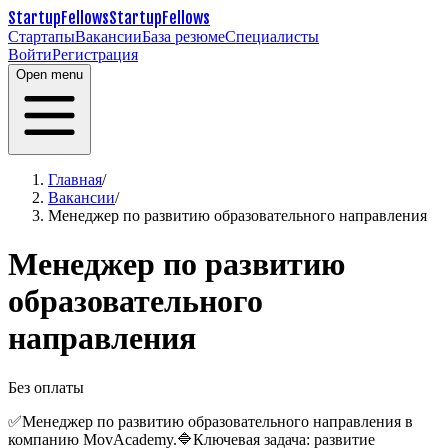
StartupFellows
StartupFellows
Стартапы
Вакансии
База резюме
Специалисты
Войти
Регистрация
Open menu
Главная
/
Вакансии
/
Менеджер по развитию образовательного направления
Менеджер по развитию
образовательного
направления
Без оплаты
✅Менеджер по развитию образовательного направления в
компанию
MovAcademy.🔷Ключевая задача: развитие