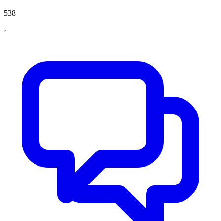
538
·