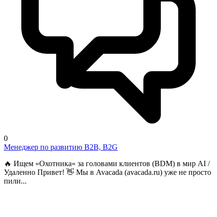
0
Менеджер по развитию B2B, B2G
🔥 Ищем «Охотника» за головами клиентов (BDM) в мир AI /
Удаленно Привет! 👋 Мы в Avacada (avacada.ru) уже не просто
пили...