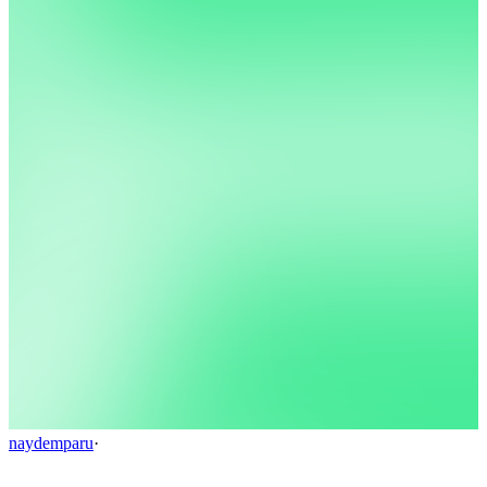
naydemparu
·