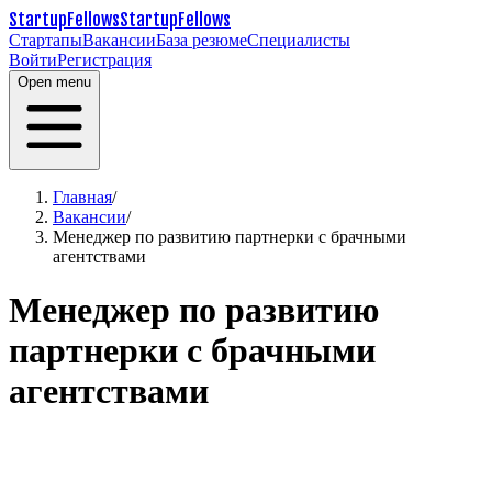
StartupFellows
StartupFellows
Стартапы
Вакансии
База резюме
Специалисты
Войти
Регистрация
Open menu
Главная
/
Вакансии
/
Менеджер по развитию партнерки с брачными
агентствами
Менеджер по развитию
партнерки с брачными
агентствами