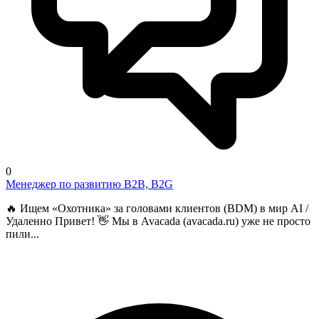
0
Менеджер по развитию B2B, B2G
🔥 Ищем «Охотника» за головами клиентов (BDM) в мир AI /
Удаленно Привет! 👋 Мы в Avacada (avacada.ru) уже не просто
пили...