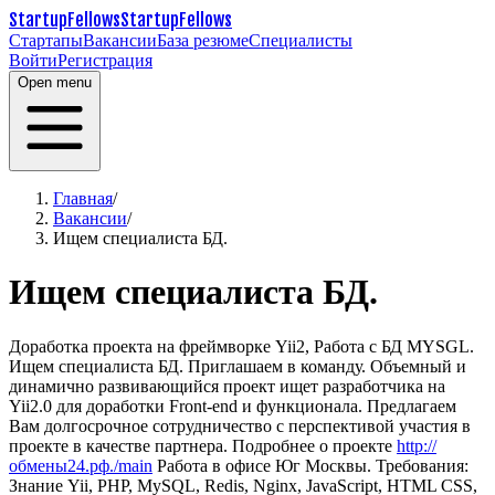
StartupFellows
StartupFellows
Стартапы
Вакансии
База резюме
Специалисты
Войти
Регистрация
Open menu
Главная
/
Вакансии
/
Ищем специалиста БД.
Ищем специалиста БД.
Доработка проекта на фреймворке Yii2, Работа с БД MYSGL.
Ищем специалиста БД. Приглашаем в команду. Объемный и
динамично развивающийся проект ищет разработчика на
Yii2.0 для доработки Front-end и функционала. Предлагаем
Вам долгосрочное сотрудничество с перспективой участия в
проекте в качестве партнера. Подробнее о проекте
http://
обмены24.рф./main
Работа в офисе Юг Москвы. Требования:
Знание Yii, PHP, MySQL, Redis, Nginx, JavaScript, HTML CSS,