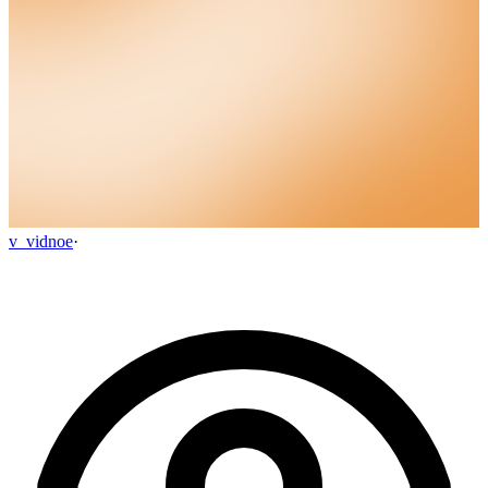
v_vidnoe
·