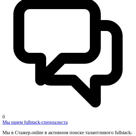
0
Мы ищем fullstack-специалиста
Мы в Стажер.online в активном поиске талантливого fullstack-