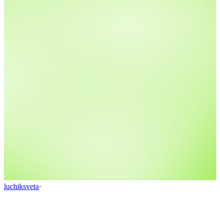
luchiksveta
·