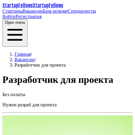
StartupFellows
StartupFellows
Стартапы
Вакансии
База резюме
Специалисты
Войти
Регистрация
Open menu
Главная
/
Вакансии
/
Разработчик для проекта
Разработчик для проекта
Без оплаты
Нужен разраб для проекта