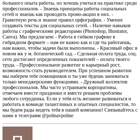
большого опыта работы, но хочешь учиться на практике среди
профессионалов.
- Знаешь принципы работы социальных
сетей и знаешь как проводить промо-акции в них.
-
Грамотную речь и знание правил орфографии.
- Умение
создавать тексты для социальных сетей.
- Наличие навыков
работы с графическими редакторами (Photoshop, Illustrator,
Canva).
Мы предлагаем:
- Работа в гибком графике в
гибридном формате – нам не важно как и где ты работаешь,
нам важно, чтобы задачи были выполнены.
- Красивый офис в
новом жк у м. ботанический сад.
- Сдельная оплата труда, соц.
сети достигают определенных показателей – оплата твоего
труда.
- Профессиональное развитие и карьерный рост,
возможность стать руководителем. При успешном развитии
мы наберем тебе помощников и ты уже будешь заниматься
только менеджерскими функциями.
- Дружный коллектив
профессионалов. Мы часто устраиваем корпоративы,
отмечаем вместе праздники и вместе решаем проблемы
любого сотрудника.
Если у тебя есть желание развиваться и
работать в команде талантливых и опытных специалистов, то
мы будем рады видеть тебя в нашей компании!
Связывайтесь с
нами в телеграмм @polinavpoline