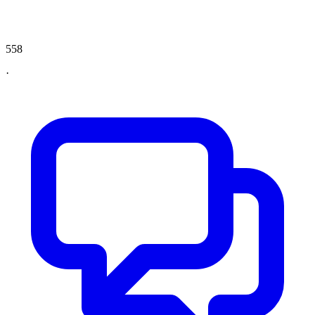
558
·