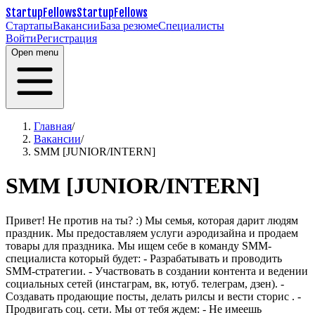
StartupFellows
StartupFellows
Стартапы
Вакансии
База резюме
Специалисты
Войти
Регистрация
Open menu
Главная
/
Вакансии
/
SMM [JUNIOR/INTERN]
SMM [JUNIOR/INTERN]
Привет! Не против на ты? :)
Мы семья, которая дарит людям
праздник. Мы предоставляем услуги аэродизайна и продаем
товары для праздника. Мы ищем себе в команду SMM-
специалиста который будет:
- Разрабатывать и проводить
SMM-стратегии.
- Участвовать в создании контента и ведении
социальных сетей (инстаграм, вк, ютуб. телеграм, дзен).
-
Создавать продающие посты, делать рилсы и вести сторис .
-
Продвигать соц. сети.
Мы от тебя ждем:
- Не имеешь