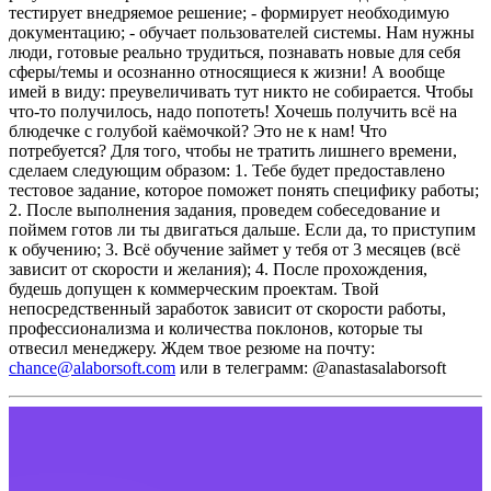
тестирует внедряемое решение;
- формирует необходимую
документацию;
- обучает пользователей системы.
Нам нужны
люди, готовые реально трудиться, познавать новые для себя
сферы/темы и осознанно относящиеся к жизни! А вообще
имей в виду: преувеличивать тут никто не собирается. Чтобы
что-то получилось, надо попотеть! Хочешь получить всё на
блюдечке с голубой каёмочкой? Это не к нам!
Что
потребуется?
Для того, чтобы не тратить лишнего времени,
сделаем следующим образом:
1. Тебе будет предоставлено
тестовое задание, которое поможет понять специфику работы;
2. После выполнения задания, проведем собеседование и
поймем готов ли ты двигаться дальше. Если да, то приступим
к обучению;
3. Всё обучение займет у тебя от 3 месяцев (всё
зависит от скорости и желания);
4. После прохождения,
будешь допущен к коммерческим проектам. Твой
непосредственный заработок зависит от скорости работы,
профессионализма и количества поклонов, которые ты
отвесил менеджеру.
Ждем твое резюме
на почту:
chance@alaborsoft.com
или в телеграмм: @anastasalaborsoft