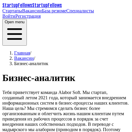
StartupFellows
StartupFellows
Стартапы
Вакансии
База резюме
Специалисты
Войти
Регистрация
Open menu
Главная
/
Вакансии
/
Бизнес-аналитик
Бизнес-аналитик
Тебя приветствует команда Alabor Soft. Мы стартап,
созданный летом 2021 года, который занимается внедрением
информационных систем в бизнес-процессы наших клиентов.
Наша цель?
Мы стремимся сделать бизнес более
организованным и облегчить жизнь нашим клиентам путем
приведения их рабочих процессов в порядок за счет
внедрения наших собственных подходов. В переводе с
мадьярского мы алаборим (приводим в порядок). Поэтому