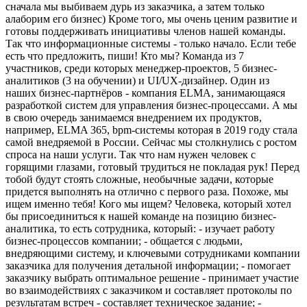
сначала мы выбиваем дурь из заказчика, а затем только
алаборим его бизнес)
Кроме того, мы очень ценим развитие и
готовы поддерживать инициативы членов нашей команды.
Так что информационные системы - только начало. Если тебе
есть что предложить, пиши!
Кто мы?
Команда из 7
участников, среди которых менеджер-проектов, 5 бизнес-
аналитиков (3 на обучении) и UI/UX-дизайнер.
Один из
наших бизнес-партнёров - компания ELMA, занимающаяся
разработкой систем для управления бизнес-процессами. А мы
в свою очередь занимаемся внедрением их продуктов,
например, ELMA 365, bpm-системы которая в 2019 году стала
самой внедряемой в России.
Сейчас мы столкнулись с ростом
спроса на наши услуги. Так что нам нужен человек с
горящими глазами, готовый трудиться не покладая рук! Перед
тобой будут стоять сложные, необычные задачи, которые
придется выполнять на отлично с первого раза. Похоже, мы
ищем именно тебя!
Кого мы ищем?
Человека, который хотел
бы присоединиться к нашей команде на позицию бизнес-
аналитика, то есть сотрудника, который:
- изучает работу
бизнес-процессов компании;
- общается с людьми,
внедряющими систему, и ключевыми сотрудниками компании
заказчика для получения детальной информации;
- помогает
заказчику выбрать оптимальное решение
- принимает участие
во взаимодействиях с заказчиком и составляет протоколы по
результатам встреч
- составляет техническое задание;
-