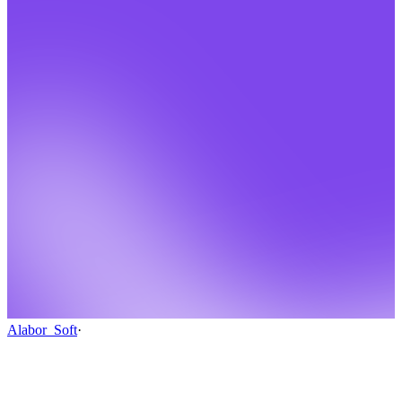
Alabor_Soft
·