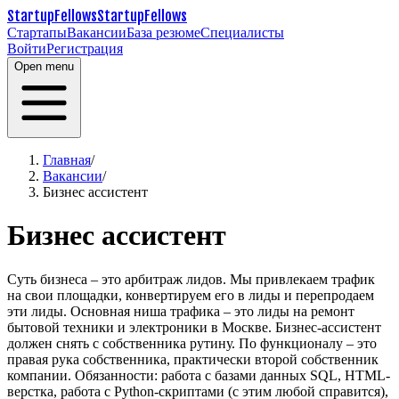
StartupFellows
StartupFellows
Стартапы
Вакансии
База резюме
Специалисты
Войти
Регистрация
Open menu
Главная
/
Вакансии
/
Бизнес ассистент
Бизнес ассистент
Суть бизнеса – это арбитраж лидов. Мы привлекаем трафик
на свои площадки, конвертируем его в лиды и перепродаем
эти лиды. Основная ниша трафика – это лиды на ремонт
бытовой техники и электроники в Москве.
Бизнес-ассистент
должен снять с собственника рутину. По функционалу – это
правая рука собственника, практически второй собственник
компании.
Обязанности: работа с базами данных SQL, HTML-
верстка, работа с Python-скриптами (с этим любой справится),