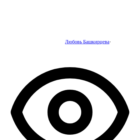
Любовь Башкирцева
·