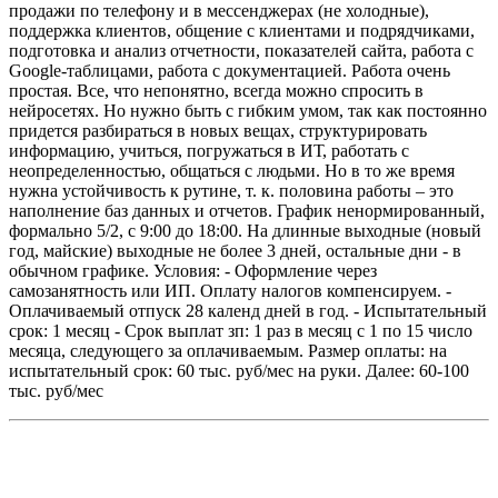
продажи по телефону и в мессенджерах (не холодные),
поддержка клиентов, общение с клиентами и подрядчиками,
подготовка и анализ отчетности, показателей сайта, работа с
Google-таблицами, работа с документацией.
Работа очень
простая. Все, что непонятно, всегда можно спросить в
нейросетях. Но нужно быть с гибким умом, так как постоянно
придется разбираться в новых вещах, структурировать
информацию, учиться, погружаться в ИТ, работать с
неопределенностью, общаться с людьми. Но в то же время
нужна устойчивость к рутине, т. к. половина работы – это
наполнение баз данных и отчетов.
График ненормированный,
формально 5/2, с 9:00 до 18:00. На длинные выходные (новый
год, майские) выходные не более 3 дней, остальные дни - в
обычном графике.
Условия:
- Оформление через
самозанятность или ИП. Оплату налогов компенсируем.
-
Оплачиваемый отпуск 28 календ дней в год.
- Испытательный
срок: 1 месяц
- Срок выплат зп: 1 раз в месяц с 1 по 15 число
месяца, следующего за оплачиваемым.
Размер оплаты: на
испытательный срок: 60 тыс. руб/мес на руки. Далее: 60-100
тыс. руб/мес