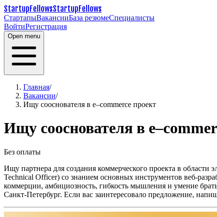
StartupFellows
StartupFellows
Стартапы
Вакансии
База резюме
Специалисты
Войти
Регистрация
Open menu
Главная
/
Вакансии
/
Ищу сооснователя в e–commerce проект
Ищу сооснователя в e–commer
Без оплаты
Ищу партнера для создания коммерческого проекта в области э
Technical Officer) со знанием основных инструментов веб-разр
коммерции, амбициозность, гибкость мышления и умение брать
Санкт-Петербург.
Если вас заинтересовало предложение, напиш