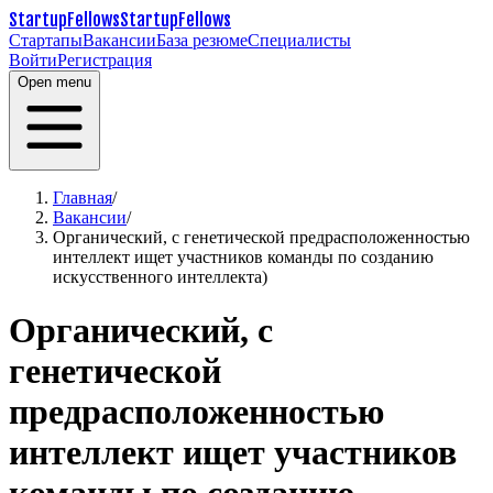
StartupFellows
StartupFellows
Стартапы
Вакансии
База резюме
Специалисты
Войти
Регистрация
Open menu
Главная
/
Вакансии
/
Органический, с генетической предрасположенностью
интеллект ищет участников команды по созданию
искусственного интеллекта)
Органический, с
генетической
предрасположенностью
интеллект ищет участников