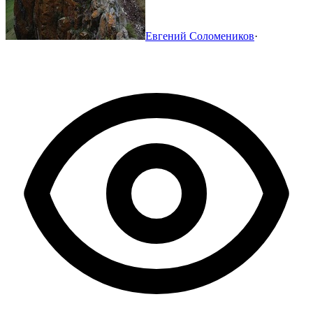
Евгений Соломеников
·