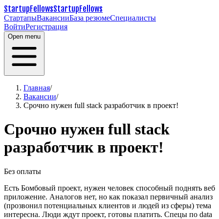
StartupFellows
StartupFellows
Стартапы
Вакансии
База резюме
Специалисты
Войти
Регистрация
Open menu
Главная
/
Вакансии
/
Срочно нужен full stack разработчик в проект!
Срочно нужен full stack
разработчик в проект!
Без оплаты
Есть Бомбовый проект, нужен человек способный поднять веб
приложение.
Аналогов нет, но как показал первичный анализ
(прозвонил потенциальных клиентов и людей из сферы) тема
интересна. Люди ждут проект, готовы платить.
Спецы по data