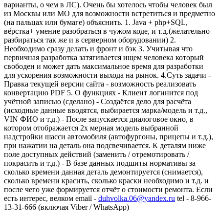
варианты, о чем в ЛС). Очень бы хотелось чтобы человек был
из Москвы или МО для возможности встретиться и предметно
(на пальцах или бумаге) объяснить.
1. Java + php+SQL,
вёрстка+ умение разобраться в чужом коде, и т.д.(желательно
разбираться так же и в серверном оборудовании)
2.
Необходимо сразу делать и фронт и бэк
3. Учитывая что
первичная разработка затягивается ищем человека который
свободен и может дать максимальное время для разработки
для ускорения возможности выхода на рынок.
4.Суть задачи
-
Правка текущей версии сайта
- возможность реализовать
конвертацию PDF
5. О функциях
- Клиент логинится под
учётной записью (сделано)
- Создаётся дело для расчёта
(исходные данные вводятся, выбирается марка/модель и т.д.,
VIN ФИО и т.д.)
- После запускается диалоговое окно, в
котором отображается 2х мерная модель выбранной
надстройки шасси автомобиля (автофургоны, прицепы и т.д.),
при нажатии на деталь она подсвечивается.
К деталям ниже
поле доступных действий (заменить / отремотировать /
покрасить и т.д.) - В базе данных подшиты нормативы за
сколько времени данная деталь демонтируется (снимается),
сколько времени красить, сколько краски необходимо и т.д. и
после чего уже формируется отчёт о стоимости ремонта.
Если
есть интерес, велком
email -
duhvolka.06@yandex.ru
tel - 8-966-
13-31-666 (включая Viber / WhatsApp)