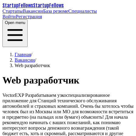
StartupFellows
StartupFellows
Стартапы
Вакансии
База резюме
Специалисты
Войти
Регистрация
Open menu
Главная
/
Вакансии
/
Web разработчик
Web разработчик
VectorEXP
Разрабатываем узкоспециализированное
приложение для Станций технического обслуживания
автомобилей и страховых компаний.
Очень бы хотелось чтобы
человек был из Москвы или МО для возможности встретиться
и предметно (на пальцах или бумаге) объяснить!
Для начала
рекомендую начинать с ваших пожеланий, как понимаю
интересуют вопросы денежного вознаграждения (такой
бюджет есть, хоть и скромный, рассматриваются и другие