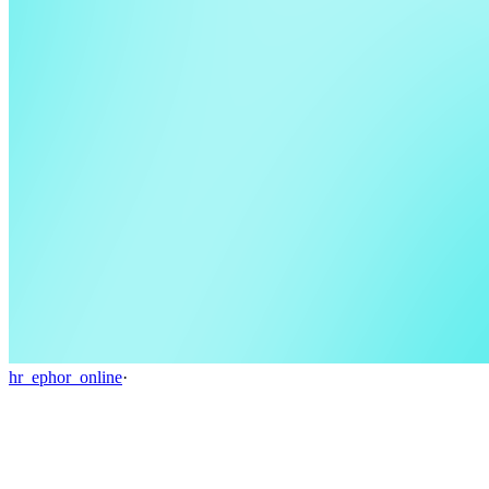
hr_ephor_online
·