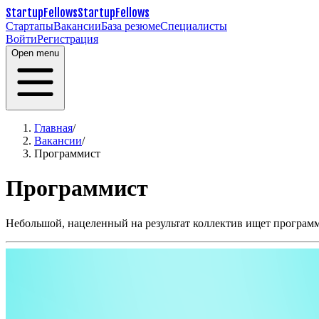
StartupFellows
StartupFellows
Стартапы
Вакансии
База резюме
Специалисты
Войти
Регистрация
Open menu
Главная
/
Вакансии
/
Программист
Программист
Небольшой, нацеленный на результат коллектив ищет программ