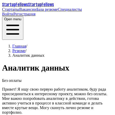
StartupFellows
StartupFellows
Стартапы
Вакансии
База резюме
Специалисты
Войти
Регистрация
Open menu
Главная
/
Резюме
/
Аналитик данных
Аналитик данных
Без оплаты
Привет! Я ищу свою первую работу аналитиком, буду рада
присоединиться к интересному проекту, можно без оплаты.
Мне важно попробовать аналитику в действии, готова
активно учиться в процессе в классной команде и делать
вместе крутые вещи. Могу скинуть лично резюме и
портфолио.