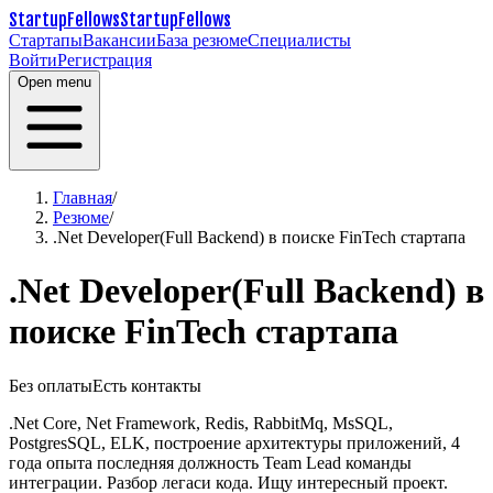
StartupFellows
StartupFellows
Стартапы
Вакансии
База резюме
Специалисты
Войти
Регистрация
Open menu
Главная
/
Резюме
/
.Net Developer(Full Backend) в поиске FinTech стартапа
.Net Developer(Full Backend) в
поиске FinTech стартапа
Без оплаты
Есть контакты
.Net Core, Net Framework, Redis, RabbitMq, MsSQL,
PostgresSQL, ELK, построение архитектуры приложений, 4
года опыта последняя должность Team Lead команды
интеграции. Разбор легаси кода. Ищу интересный проект.