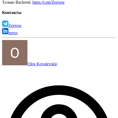
Только Backend.
https://t.me/Zeexsw
Контакты
Zeexsw
zeexs
Oleg Kovalevskii
·