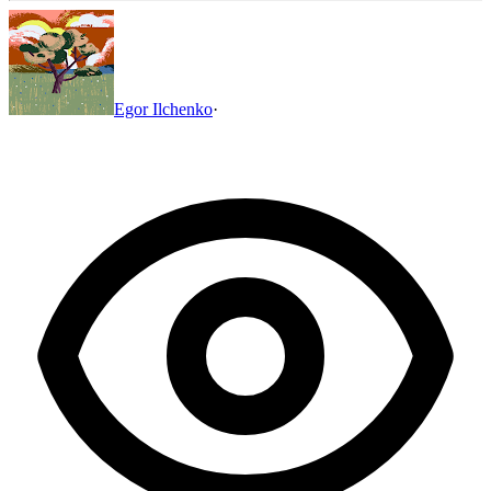
Egor Ilchenko
·