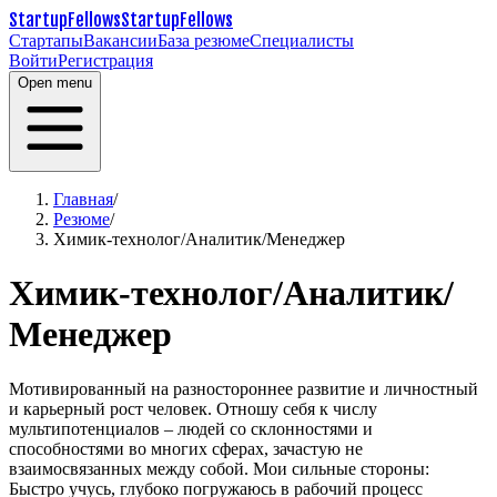
StartupFellows
StartupFellows
Стартапы
Вакансии
База резюме
Специалисты
Войти
Регистрация
Open menu
Главная
/
Резюме
/
Химик-технолог/Аналитик/Менеджер
Химик-технолог/Аналитик/
Менеджер
Мотивированный на разностороннее развитие и личностный
и карьерный рост человек. Отношу себя к числу
мультипотенциалов – людей со склонностями и
способностями во многих сферах, зачастую не
взаимосвязанных между собой. Мои сильные стороны:
Быстро учусь, глубоко погружаюсь в рабочий процесс