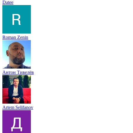
Datee
Roman Zenin
Антон Тивелёв
Artem Selifanov