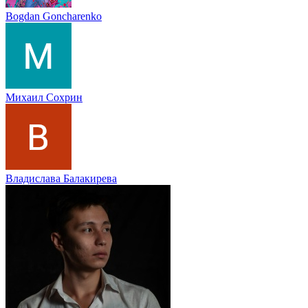
Bogdan Goncharenko
Михаил Сохрин
Владислава Балакирева