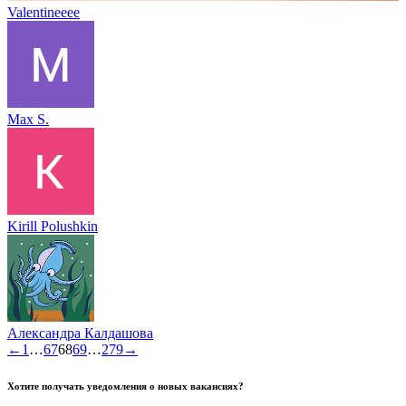
Valentineeee
Max S.
Kirill Polushkin
Александра Калдашова
←
1
…
67
68
69
…
279
→
Хотите получать уведомления о новых вакансиях?