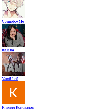
CosmoboyMe
Ira Kim
YamiUseS
Кирилл Коновалов