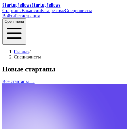
StartupFellows
StartupFellows
Стартапы
Вакансии
База резюме
Специалисты
Войти
Регистрация
Open menu
Главная
/
Специалисты
Новые стартапы
Все стартапы →