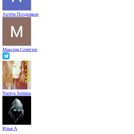
Артём Поздняков
Максим Серёгин
Nastya Semina
Илья A