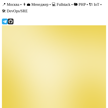
📍 Москва • 👨‍💼 Менеджер • 💻 Fullstack • 🐘 PHP • 🔌 IoT •
🛠️ DevOps/SRE