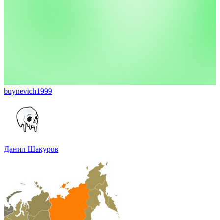
buynevich1999
Данил Шакуров