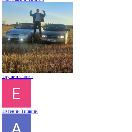
Грушин Сашка
Евгений Тишкин