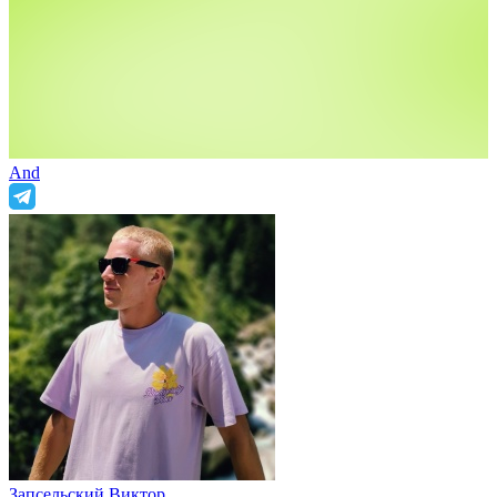
And
Запсельский Виктор