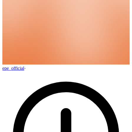
epe_official
·