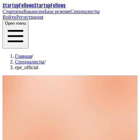
StartupFellows
StartupFellows
Стартапы
Вакансии
База резюме
Специалисты
Войти
Регистрация
Open menu
Главная
/
Специалисты
/
epe_official