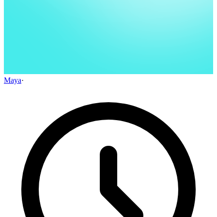
Maya
·