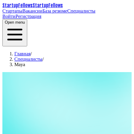
StartupFellows
StartupFellows
Стартапы
Вакансии
База резюме
Специалисты
Войти
Регистрация
Open menu
Главная
/
Специалисты
/
Maya