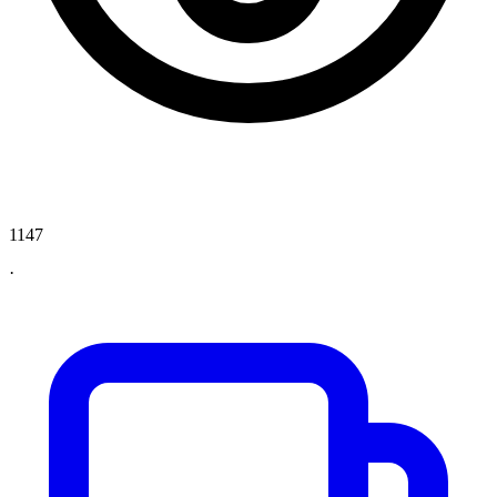
1147
·