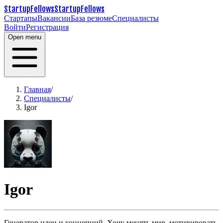
StartupFellows
StartupFellows
Стартапы
Вакансии
База резюме
Специалисты
Войти
Регистрация
Open menu
Главная
/
Специалисты
/
Igor
Igor
Генератор идеи и концепций. Хочу менять мир, мотивировать