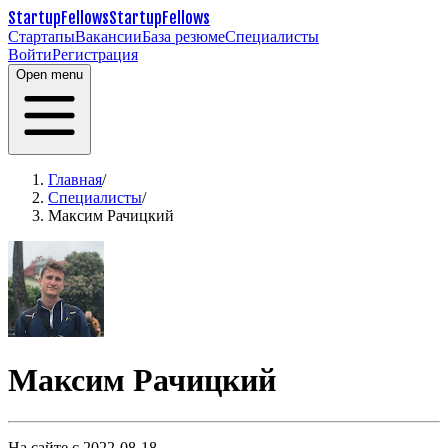
StartupFellows
StartupFellows
Стартапы
Вакансии
База резюме
Специалисты
Войти
Регистрация
Open menu
Главная
/
Специалисты
/
Максим Рачицкий
Максим Рачицкий
На сайте с 2022-08-18