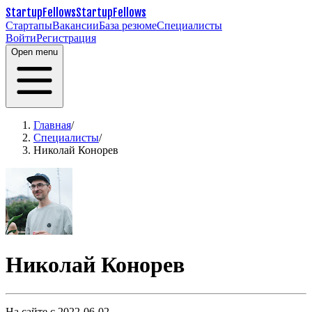
StartupFellows
StartupFellows
Стартапы
Вакансии
База резюме
Специалисты
Войти
Регистрация
Open menu
Главная
/
Специалисты
/
Николай Конорев
Николай Конорев
На сайте с 2022-06-02