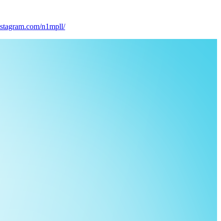
nstagram.com/n1mpll/