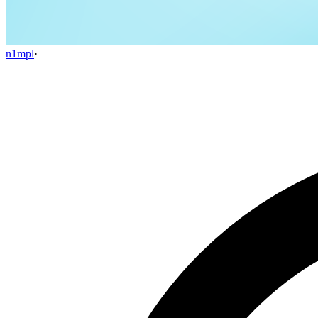
n1mpl
·