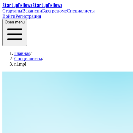
StartupFellows
StartupFellows
Стартапы
Вакансии
База резюме
Специалисты
Войти
Регистрация
Open menu
Главная
/
Специалисты
/
n1mpl